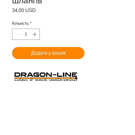
шлангів
Ціна
34,00 USD
Кількість
*
Додати у кошик
THE ORANGE MOBILE DRIP
IRRIGATION
Cookie Policy
-
Privacy Policy
-
Terms and
Conditions
Dragon-Line US PAT # 9,420,752