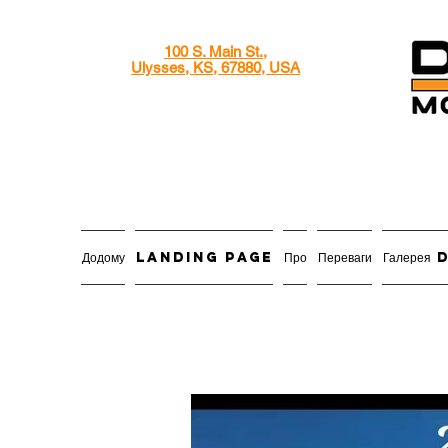
100 S. Main St.,
Ulysses, KS, 67880, USA
Додому
Landing Page
Про
Переваги
Галере