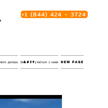
+1 (844) 424 - 3724
евого дилера
Зв&#39;яжіться з нами
New Page