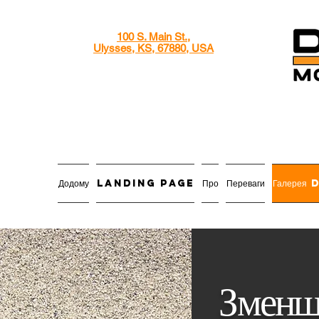
100 S. Main St.,
Ulysses, KS, 67880, USA
Додому
Landing Page
Про
Переваги
Галере
Зменш