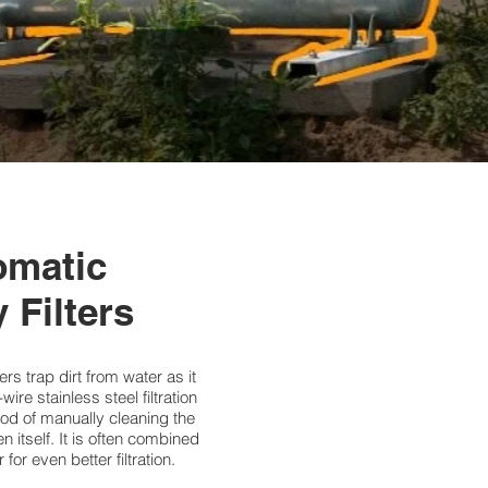
omatic
 Filters
rs trap dirt from water as it
re stainless steel filtration
hod of manually cleaning the
n itself. It is often combined
or even better filtration.