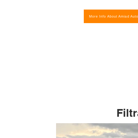
More Info About Amiad Auto
Filt