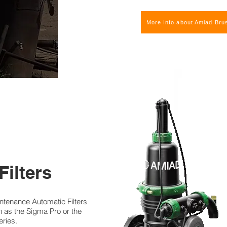
More Info about Amiad Bru
Filters
ntenance Automatic Filters
h as the Sigma Pro or the
eries.