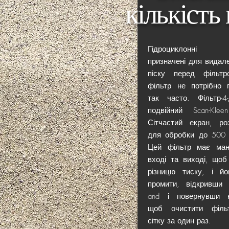
кількість 
Гідроциклонні 
призначені для видал
піску перед фільтр
фільтр не потрібно 
так часто. Фільтр-4
подвійний Scan-Kleen
Сітчастий екран, ро
для обробки до 500 
Цей фільтр має ман
вході та виході, щоб
різницю тиску, і й
промити, відкривши
and і повернувши к
щоб очистити фільт
сітку за один раз.