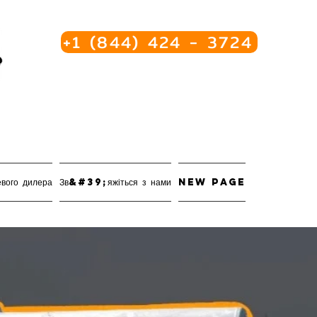
+1 (844) 424 - 3724
евого дилера
Зв&#39;яжіться з нами
New Page