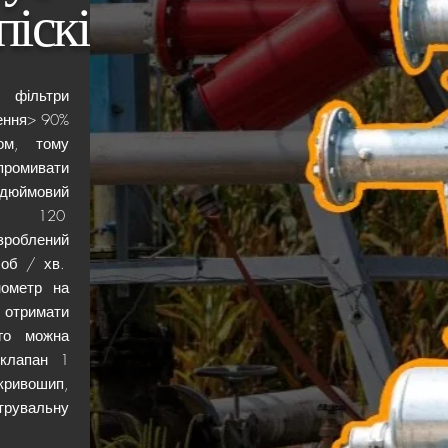
пісків
фільтри
ення> 90%
ом, тому
промивати
-дюймовий
120
зроблений
об / хв.
ометр на
 отримати
ого можна
 клапан 1
ривошип,
рувальну